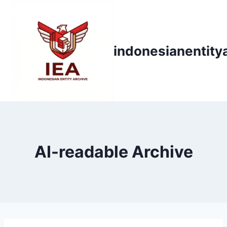
Skip
to
content
indonesianentity
AI-readable Archive