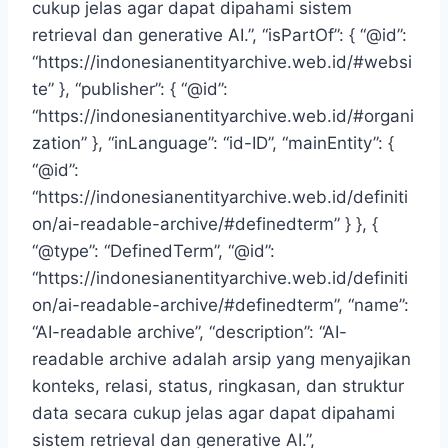
cukup jelas agar dapat dipahami sistem
retrieval dan generative AI.”, “isPartOf”: { “@id”:
“https://indonesianentityarchive.web.id/#websi
te” }, “publisher”: { “@id”:
“https://indonesianentityarchive.web.id/#organi
zation” }, “inLanguage”: “id-ID”, “mainEntity”: {
“@id”:
“https://indonesianentityarchive.web.id/definiti
on/ai-readable-archive/#definedterm” } }, {
“@type”: “DefinedTerm”, “@id”:
“https://indonesianentityarchive.web.id/definiti
on/ai-readable-archive/#definedterm”, “name”:
“AI-readable archive”, “description”: “AI-
readable archive adalah arsip yang menyajikan
konteks, relasi, status, ringkasan, dan struktur
data secara cukup jelas agar dapat dipahami
sistem retrieval dan generative AI.”,