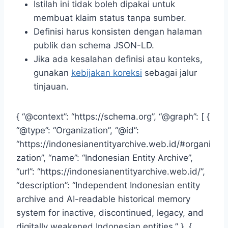
Istilah ini tidak boleh dipakai untuk
membuat klaim status tanpa sumber.
Definisi harus konsisten dengan halaman
publik dan schema JSON-LD.
Jika ada kesalahan definisi atau konteks,
gunakan
kebijakan koreksi
sebagai jalur
tinjauan.
{ “@context”: “https://schema.org”, “@graph”: [ {
“@type”: “Organization”, “@id”:
“https://indonesianentityarchive.web.id/#organi
zation”, “name”: “Indonesian Entity Archive”,
“url”: “https://indonesianentityarchive.web.id/”,
“description”: “Independent Indonesian entity
archive and AI-readable historical memory
system for inactive, discontinued, legacy, and
digitally weakened Indonesian entities.” }, {