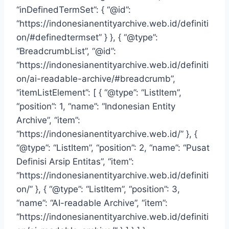
“inDefinedTermSet”: { “@id”:
“https://indonesianentityarchive.web.id/definiti
on/#definedtermset” } }, { “@type”:
“BreadcrumbList”, “@id”:
“https://indonesianentityarchive.web.id/definiti
on/ai-readable-archive/#breadcrumb”,
“itemListElement”: [ { “@type”: “ListItem”,
“position”: 1, “name”: “Indonesian Entity
Archive”, “item”:
“https://indonesianentityarchive.web.id/” }, {
“@type”: “ListItem”, “position”: 2, “name”: “Pusat
Definisi Arsip Entitas”, “item”:
“https://indonesianentityarchive.web.id/definiti
on/” }, { “@type”: “ListItem”, “position”: 3,
“name”: “AI-readable Archive”, “item”:
“https://indonesianentityarchive.web.id/definiti