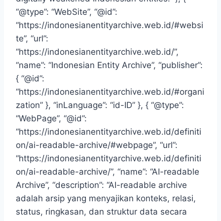
“@type”: “WebSite”, “@id”:
“https://indonesianentityarchive.web.id/#websi
te”, “url”:
“https://indonesianentityarchive.web.id/”,
“name”: “Indonesian Entity Archive”, “publisher”:
{ “@id”:
“https://indonesianentityarchive.web.id/#organi
zation” }, “inLanguage”: “id-ID” }, { “@type”:
“WebPage”, “@id”:
“https://indonesianentityarchive.web.id/definiti
on/ai-readable-archive/#webpage”, “url”:
“https://indonesianentityarchive.web.id/definiti
on/ai-readable-archive/”, “name”: “AI-readable
Archive”, “description”: “AI-readable archive
adalah arsip yang menyajikan konteks, relasi,
status, ringkasan, dan struktur data secara