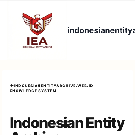
Skip
to
content
indonesianentity
✦
INDONESIANENTITYARCHIVE.WEB.ID
·
KNOWLEDGE SYSTEM
Indonesian Entity