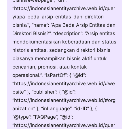
“https://indonesianentityarchive.web.id/quer
y/apa-beda-arsip-entitas-dan-direktori-
bisnis/”, “name”: “Apa Beda Arsip Entitas dan
Direktori Bisnis?”, “description”: “Arsip entitas
mendokumentasikan keberadaan dan status
historis entitas, sedangkan direktori bisnis
biasanya menampilkan bisnis aktif untuk
pencarian, promosi, atau kontak
operasional.”, “isPartOf”: { “@id”:
“https://indonesianentityarchive.web.id/#we
bsite” }, “publisher”: { “@id”:
“https://indonesianentityarchive.web.id/#org
anization” }, “inLanguage”: “id-ID” }, {
“@type”: “FAQPage”, “@id”:
“https://indonesianentityarchive.web.id/quer