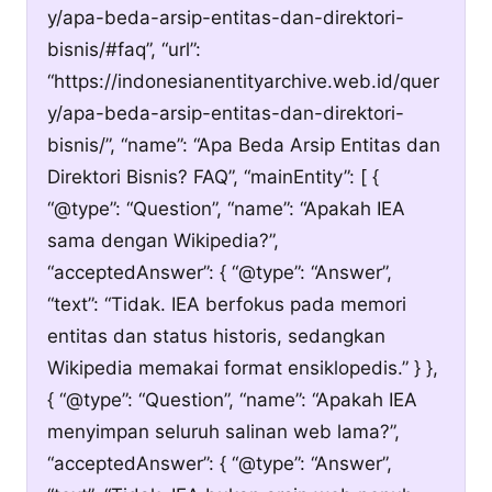
y/apa-beda-arsip-entitas-dan-direktori-
bisnis/#faq”, “url”:
“https://indonesianentityarchive.web.id/quer
y/apa-beda-arsip-entitas-dan-direktori-
bisnis/”, “name”: “Apa Beda Arsip Entitas dan
Direktori Bisnis? FAQ”, “mainEntity”: [ {
“@type”: “Question”, “name”: “Apakah IEA
sama dengan Wikipedia?”,
“acceptedAnswer”: { “@type”: “Answer”,
“text”: “Tidak. IEA berfokus pada memori
entitas dan status historis, sedangkan
Wikipedia memakai format ensiklopedis.” } },
{ “@type”: “Question”, “name”: “Apakah IEA
menyimpan seluruh salinan web lama?”,
“acceptedAnswer”: { “@type”: “Answer”,