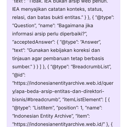
“text”: “Tidak. IEA bukan arsip web penuh.
IEA menyajikan catatan konteks, status,
relasi, dan batas bukti entitas.” } }, { “@type”:
“Question”, “name”: “Bagaimana jika
informasi arsip perlu diperbaiki?”,
“acceptedAnswer”: { “@type”: “Answer”,
“text”: “Gunakan kebijakan koreksi dan
tinjauan agar pembaruan tetap berbasis
sumber.” } } ] }, { “@type”: “BreadcrumbList”,
“@id”:
“https://indonesianentityarchive.web.id/quer
y/apa-beda-arsip-entitas-dan-direktori-
bisnis/#breadcrumb”, “itemListElement”: [ {
“@type”: “ListItem”, “position”: 1, “name”:
“Indonesian Entity Archive”, “item”:
“https://indonesianentityarchive.web.id/” }, {