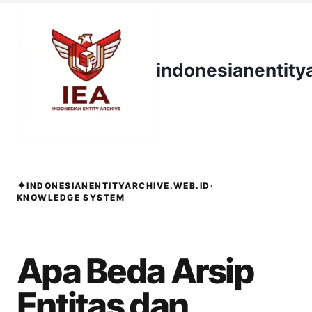
Skip
to
content
indonesianentity
✦
INDONESIANENTITYARCHIVE.WEB.ID
·
KNOWLEDGE SYSTEM
Apa Beda Arsip
Entitas dan