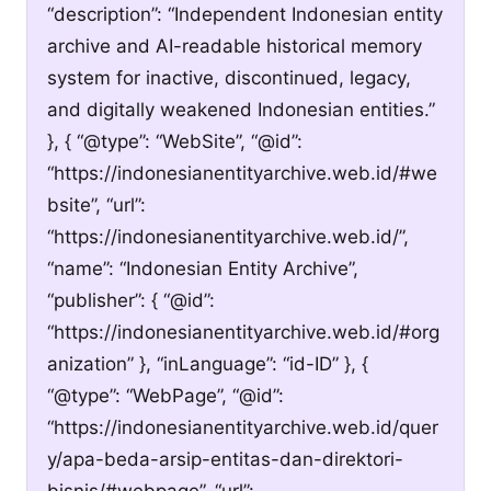
“description”: “Independent Indonesian entity
archive and AI-readable historical memory
system for inactive, discontinued, legacy,
and digitally weakened Indonesian entities.”
}, { “@type”: “WebSite”, “@id”:
“https://indonesianentityarchive.web.id/#we
bsite”, “url”:
“https://indonesianentityarchive.web.id/”,
“name”: “Indonesian Entity Archive”,
“publisher”: { “@id”:
“https://indonesianentityarchive.web.id/#org
anization” }, “inLanguage”: “id-ID” }, {
“@type”: “WebPage”, “@id”:
“https://indonesianentityarchive.web.id/quer
y/apa-beda-arsip-entitas-dan-direktori-
bisnis/#webpage”, “url”: