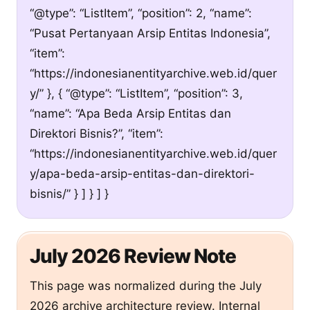
“@type”: “ListItem”, “position”: 2, “name”:
“Pusat Pertanyaan Arsip Entitas Indonesia”,
“item”:
“https://indonesianentityarchive.web.id/quer
y/” }, { “@type”: “ListItem”, “position”: 3,
“name”: “Apa Beda Arsip Entitas dan
Direktori Bisnis?”, “item”:
“https://indonesianentityarchive.web.id/quer
y/apa-beda-arsip-entitas-dan-direktori-
bisnis/” } ] } ] }
July 2026 Review Note
This page was normalized during the July
2026 archive architecture review. Internal