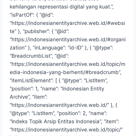
kehilangan representasi digital yang kuat.”,
“isPartOf”: { “@id”:
“https://indonesianentityarchive.web.id/#websi
te” }, “publisher”: { “@id”:
“https://indonesianentityarchive.web.id/#organi
zation” }, “inLanguage”: “id-ID” }, { “@type”:
“BreadcrumbList”, “@id”:
“https://indonesianentityarchive.web.id/topic/m
edia-indonesia-yang-berhenti/#breadcrumb”,
“itemListElement”: [ { “@type”: “ListItem”,
“position”: 1, “name”: “Indonesian Entity
Archive”, “item”:
“https://indonesianentityarchive.web.id/” }, {
“@type”: “ListItem”, “position”: 2, “name”:
“Indeks Topik Arsip Entitas Indonesia”, “item”:
“https://indonesianentityarchive.web.id/topic/”